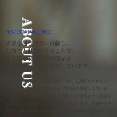
ABOUT US
PIONEER OF SMALL PRESS.
事業を通じ社会に貢献し、
社内で人財を育てることで、
より安心安全な小物部品を
クライアントにお届けしています。
弊社では、顧客第一主義を理念に掲げ、生活に欠かせない
様々なガス機器などに使われる小物部品を製造しておりま
す。また、クライアント様から信頼いただけるような品質を
保つには、「人財」が大切であると考えており、社員一人一
人が、自社の仕事に自信を持ち、幸福を追求することで、よ