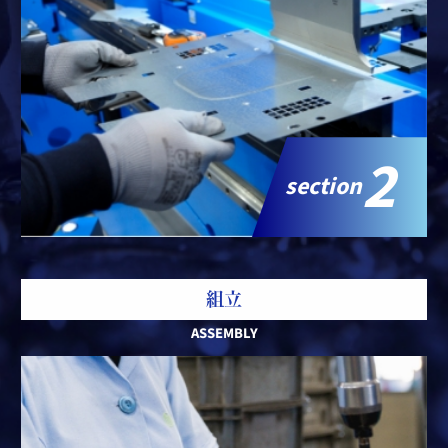
2
section
組立
ASSEMBLY